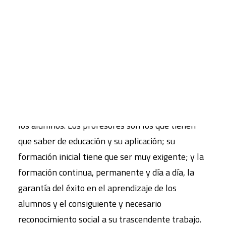
una vida implicada en los temas ecosociales en
los que estamos inmersos”. Los centros
CART
educativos son el eje del sistema educativo
Tu carrito está vacío.
gracias a la inteligencia colectiva de los
profesores, que hay que promover y cuidar. En
este marco, las aulas, deberían ser las de la era
de la información y el conocimiento, y de la
diversidad, para mejorar el aprendizaje de todos
los alumnos. Los profesores son los que tienen
que saber de educación y su aplicación; su
formación inicial tiene que ser muy exigente; y la
formación continua, permanente y día a día, la
garantía del éxito en el aprendizaje de los
alumnos y el consiguiente y necesario
reconocimiento social a su trascendente trabajo.