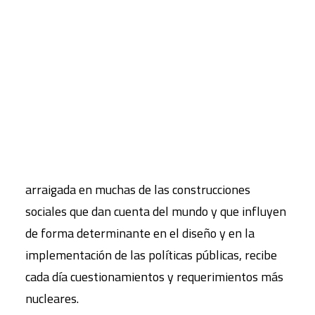
que se han analizado las sociedades. Su evidente
vinculación etimológica con la concepción de
CART
progreso y de crecimiento han generado la
Tu carrito está vacío.
percepción de que las sociedades pueden avanzar
o retroceder, precisamente en términos de
desarrollo, proporcionándole con ello a la
concepción de sociedad una de sus características
de la modernidad. Esta idea, fuertemente
arraigada en muchas de las construcciones
sociales que dan cuenta del mundo y que influyen
de forma determinante en el diseño y en la
implementación de las políticas públicas, recibe
cada día cuestionamientos y requerimientos más
nucleares.