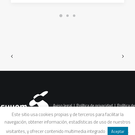
Aviso legal
|
Política de privacidad
|
Política de
Este sitio usa cookies propias y de terceros para facilitar la
navegación, obtener información, estadísticas de uso de nuestros
cookies
|
Condiciones legales de venta
visitantes, y ofrecer contenido multimedia integrado
.
Aceptar