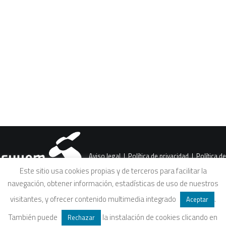
CART
Tu carrito está vacío.
Aviso legal
|
Política de privacidad
|
Política de
Este sitio usa cookies propias y de terceros para facilitar la
navegación, obtener información, estadísticas de uso de nuestros
cookies
|
Condiciones legales de venta
visitantes, y ofrecer contenido multimedia integrado
.
Aceptar
También puede
la instalación de cookies clicando en
Rechazar