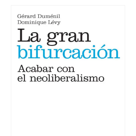
20,00
€
IVA inc.