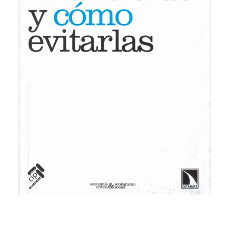
18,00
€
IVA inc.
AÑADIR AL CARRITO