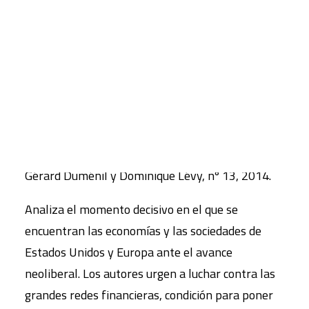
reflexión científica crítica y los justificados afanes
CART
y preocupaciones de los movimientos sociales.
Tu carrito está vacío.
La gran bifurcación. Acabar con
el neoliberalismo
Gérard Duménil y Dominique Lévy, nº 13, 2014.
Analiza el momento decisivo en el que se
encuentran las economías y las sociedades de
Estados Unidos y Europa ante el avance
neoliberal. Los autores urgen a luchar contra las
grandes redes financieras, condición para poner