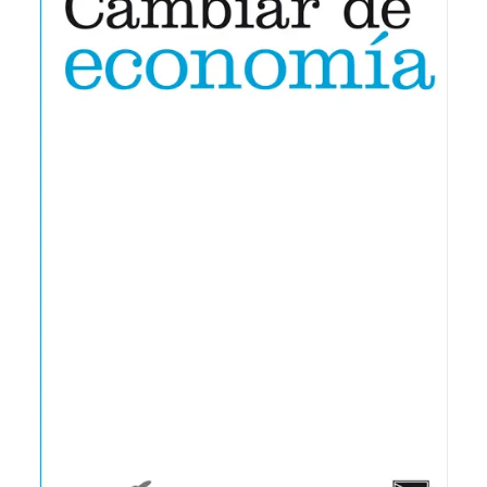
22,00
€
IVA inc.