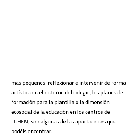
CART
En la sección de
Colaboraciones
, encontramos
Tu carrito está vacío.
desde el balance del proyecto de comedores
ecológicos hasta iniciativas de fomento de la
lectura, pasando por contribuciones de docentes
que explican algunas de las actividades que han
llevado a cabo en este curso: filosofía para los
más pequeños, reflexionar e intervenir de forma
artística en el entorno del colegio, los planes de
formación para la plantilla o la dimensión
ecosocial de la educación en los centros de
FUHEM
, son algunas de las aportaciones que
podéis encontrar.