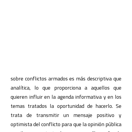
de lanzar o continuar un conflicto armado. ¿Qué
motivación y razones existen para tratar de
CART
difundir información positiva en las noticias?
Tu carrito está vacío.
¿Cómo le logra esto en un sentido práctico (cómo
se operacionaliza)?
El objetivo es influir en la opinión pública a través
de las noticias cuya naturaleza y estilo se
vinculan al público. En general, la información
sobre conflictos armados es más descriptiva que
analítica, lo que proporciona a aquellos que
quieren influir en la agenda informativa y en los
temas tratados la oportunidad de hacerlo. Se
trata de transmitir un mensaje positivo y
optimista del conflicto para que la opinión pública