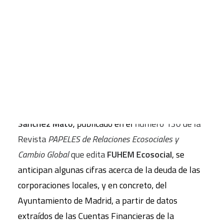
España hay un grave problema de
sobreendeudamiento y los datos muestran que su
CART
origen es privado y no público. Esto revela cierta
Tu carrito está vacío.
subordinación de las administraciones públicas a
los acreedores.
En este artículo del concejal de Economía y
Hacienda del Ayuntamiento de Madrid,
Carlos
Sánchez Mato
, publicado en el
número 130 de la
Revista
PAPELES de Relaciones Ecosociales y
Cambio Global
que edita
FUHEM Ecosocial
, se
anticipan algunas cifras acerca de la deuda de las
corporaciones locales, y en concreto, del
Ayuntamiento de Madrid, a partir de datos
extraídos de las Cuentas Financieras de la