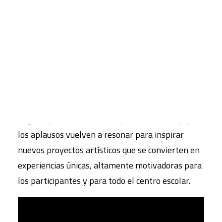
compartir y dejar testimonio del resultado
obtenido tras varios meses de trabajo en los que
CART
se implicaron alumnos, docentes, músicos,
Tu carrito está vacío.
bailarines y familias… La colaboración de todos
para crear la música, la coreografía, algunas
piezas de la escenografía, el diseño del vestuario
e incluso algunos instrumentos musicales.
Seguro que lo disfrutáis de principio a fin… y que
los aplausos vuelven a resonar para inspirar
nuevos proyectos artísticos que se convierten en
experiencias únicas, altamente motivadoras para
los participantes y para todo el centro escolar.