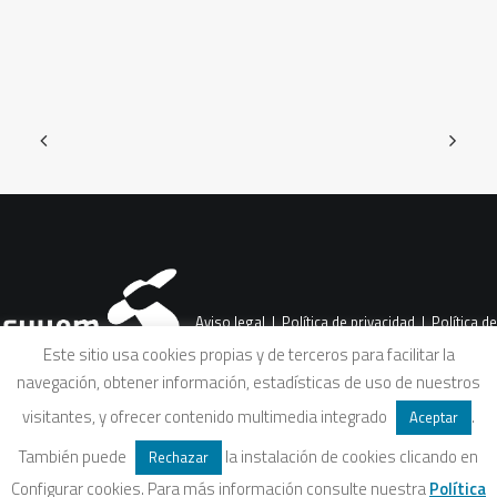
Aviso legal
|
Política de privacidad
|
Política de
Este sitio usa cookies propias y de terceros para facilitar la
navegación, obtener información, estadísticas de uso de nuestros
cookies
|
Condiciones legales de venta
visitantes, y ofrecer contenido multimedia integrado
.
Aceptar
También puede
la instalación de cookies clicando en
Rechazar
Configurar cookies. Para más información consulte nuestra
Política