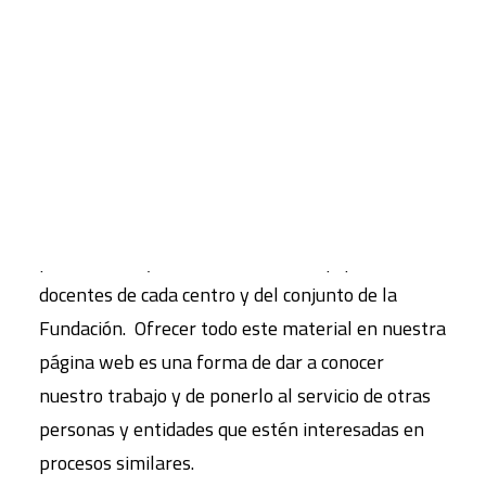
La innovación educativa y la formación de los
CART
docentes son elementos fundamentales en el
Tu carrito está vacío.
desarrollo del Proyecto Educativo de
FUHEM
.
Promover experiencias innovadoras es un
requisito indispensable para la mejora de la
práctica educativa, la actualización didáctica del
profesorado y la cohesión de los equipos
docentes de cada centro y del conjunto de la
Fundación. Ofrecer todo este material en nuestra
página web es una forma de dar a conocer
nuestro trabajo y de ponerlo al servicio de otras
personas y entidades que estén interesadas en
procesos similares.