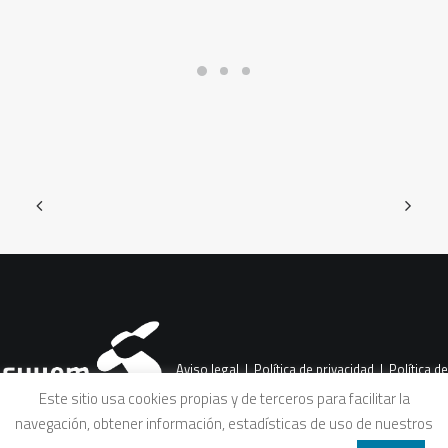
Aviso legal
|
Política de privacidad
|
Política de
Este sitio usa cookies propias y de terceros para facilitar la
navegación, obtener información, estadísticas de uso de nuestros
cookies
|
Condiciones legales de venta