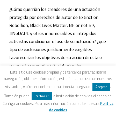
¿Cómo querrían los creadores de una actuación
protegida por derechos de autor de Extinction
Rebellion, Black Lives Matter, BP or not BP,
#NoDAPL y otros innumerables e intrépidos
activistas condicionar el uso de su actuación? ¿qué
tipo de exclusiones jurídicamente exigibles
favorecerían los objetivos de su acción directa o
respuesta comunitaria? ¿deberían los
Este sitio usa cookies propias y de terceros para facilitar la
manifestantes permitir que los departamentos
navegación, obtener información, estadísticas de uso de nuestros
de policía (y las empresas de seguridad privada
visitantes, y ofrecer contenido multimedia integrado
.
Aceptar
con las que trabajan cada vez más) utilicen
También puede
la instalación de cookies clicando en
Rechazar
grabaciones de vídeo y sonido de una actuación
Configurar cookies. Para más información consulte nuestra
Política
guionizada (es decir, una protesta) o de arte visual
de cookies
como el graffiti –y cualquier otro material sujeto