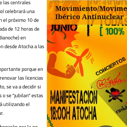
e las centrales
ol celebrará una
n el próximo 10 de
nada de 12 horas de
dianoche) en
n desde Atocha a las
importante porque en
renovar las licencias
o, se va a decidir si
 o se "jubilan" estas
á utilizando el
r.
abogarán por la no