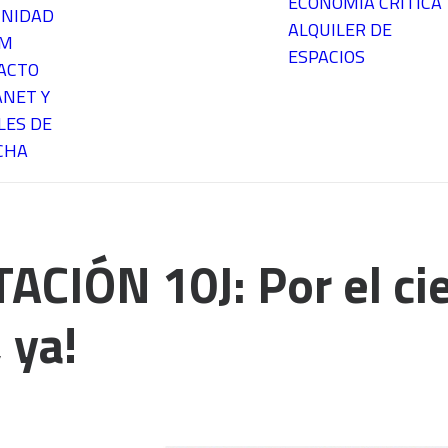
ECONOMÍA CRÍTICA
NIDAD
ALQUILER DE
EM
ESPACIOS
ACTO
ANET Y
LES DE
CHA
CIÓN 10J: Por el cie
 ya!