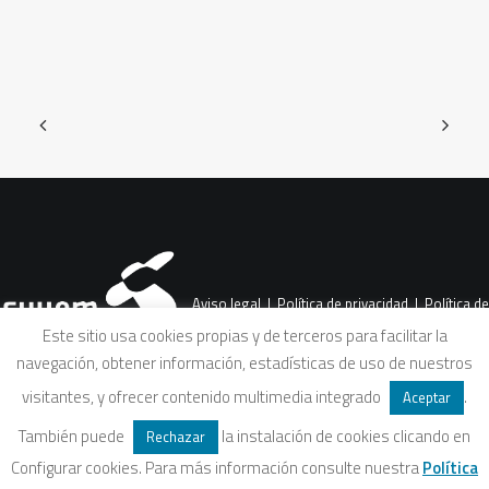
Aviso legal
|
Política de privacidad
|
Política de
Este sitio usa cookies propias y de terceros para facilitar la
navegación, obtener información, estadísticas de uso de nuestros
cookies
|
Condiciones legales de venta
visitantes, y ofrecer contenido multimedia integrado
.
Aceptar
También puede
la instalación de cookies clicando en
Rechazar
Configurar cookies. Para más información consulte nuestra
Política