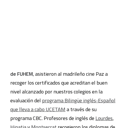
personas con discapacidad, a la que
FUHEM
contribuye precisamente a través de un acuerdo
CART
Tu carrito está vacío.
con esta asociación; y recibimos un
reconocimiento público por la labor que llevamos
a cabo en este ámbito.
El lunes 26 de junio, profesores y profesoras de
los tres centros y la dirección del
Área Educativa
de FUHEM
, asistieron al madrileño cine Paz a
recoger los certificados que acreditan el buen
nivel alcanzado por nuestros colegios en la
evaluación del
programa Bilingüe inglés-Español
que lleva a cabo UCETAM
a través de su
programa CBC. Profesores de inglés de
Lourdes
,
Hipatia
y
Montserrat
recogieron los diplomas de