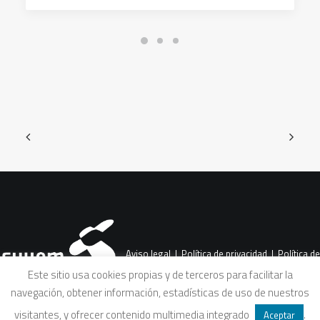
Aviso legal
|
Política de privacidad
|
Política de
Este sitio usa cookies propias y de terceros para facilitar la
navegación, obtener información, estadísticas de uso de nuestros
cookies
|
Condiciones legales de venta
visitantes, y ofrecer contenido multimedia integrado
.
Aceptar