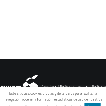
CART
Tu carrito está vacío.
Aviso legal
|
Política de privacidad
|
Política de
Este sitio usa cookies propias y de terceros para facilitar la
navegación, obtener información, estadísticas de uso de nuestros
cookies
|
Condiciones legales de venta