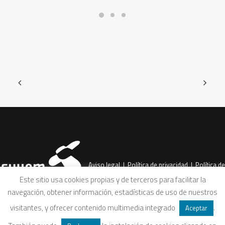
Aviso legal
|
Política de privacidad
|
Política de
Este sitio usa cookies propias y de terceros para facilitar la
navegación, obtener información, estadísticas de uso de nuestros
cookies
|
Condiciones legales de venta
visitantes, y ofrecer contenido multimedia integrado
.
Aceptar