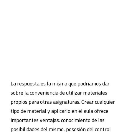
del
Colegio Lourdes
:
Javier Santamaría, Daniel
CART
García y Mario García Hita.
Tu carrito está vacío.
La idea principal es disfrutar (y, por lo tanto,
aprender) con música producida por profes del
cole en forma de disco. ¿Qué tiene esto de
especial o de beneficioso con respecto a utilizar
canciones de otras personas?
La respuesta es la misma que podríamos dar
sobre la conveniencia de utilizar materiales
propios para otras asignaturas. Crear cualquier
tipo de material y aplicarlo en el aula ofrece
importantes ventajas: conocimiento de las
posibilidades del mismo, posesión del control