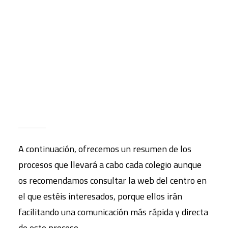
las etapas educativas que van desde segundo ciclo
de Infantil hasta el Bachillerato y la Formación
CART
Tu carrito está vacío.
Profesional, ya están trabajando para facilitar la
información necesaria a las familias interesadas
en el proceso de admisión de alumnos/as para el
curso 2018/19, dentro de los
plazos y
procedimientos estipulados por la Comunidad de
Madrid
.
A continuación, ofrecemos un resumen de los
procesos que llevará a cabo cada colegio aunque
os recomendamos consultar la web del centro en
el que estéis interesados, porque ellos irán
facilitando una comunicación más rápida y directa
de este proceso.