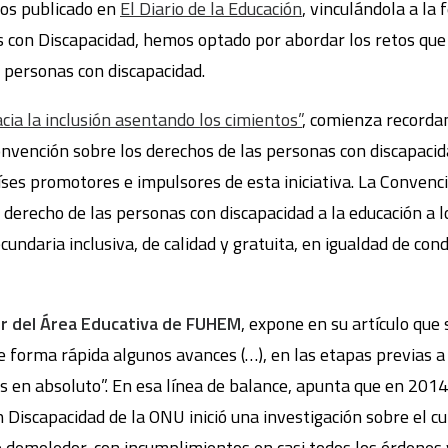
mos publicado en
El Diario de la Educación
, vinculándola a la 
s con Discapacidad, hemos optado por abordar los retos que
s personas con discapacidad.
cia la inclusión asentando los cimientos”
, comienza recorda
nvención sobre los derechos de las personas con discapacida
íses promotores e impulsores de esta iniciativa. La Convenció
 derecho de las personas con discapacidad a la educación a lo
cundaria inclusiva, de calidad y gratuita, en igualdad de con
or del Área Educativa de FUHEM
, expone en su artículo que 
e forma rápida algunos avances (…), en las etapas previas a 
as en absoluto”. En esa línea de balance, apunta que en 2014
 Discapacidad de la ONU inició una investigación sobre el 
 demoledor, con incumplimientos en casi todos los órdenes 