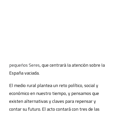
Charla coloquio
CART
Con motivo de la salida del nuevo número de la
Tu carrito está vacío.
revista
Papeles de Relaciones Ecosociales y Cambio
Global
, que indaga sobre los desequilibrios que
afectan de diversas maneras a nuestros
territorios,
FUHEM Ecosocial
organiza una charla
coloquio el 27 de noviembre en la librería
Los
pequeños Seres
, que centrará la atención sobre la
España vaciada.
El medio rural plantea un reto político, social y
económico en nuestro tiempo, y pensamos que
existen alternativas y claves para repensar y
contar su futuro. El acto contará con tres de las