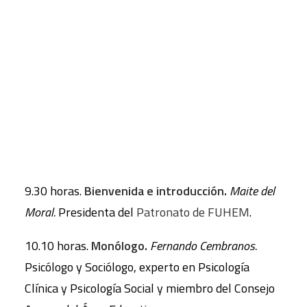
escuela del bienestar’
, el acto tendrá lugar en el
Salón de Actos de la Facultad de Matemáticas de
CART
la Universidad Complutense de Madrid (
Pl. de las
Tu carrito está vacío.
Ciencias, 3
), desde las 9.30 hasta las 14 horas.
La jornada se desarrollará en función de siguiente
programa:
9.00 horas.
Saludos
9.30 horas.
Bienvenida e introducción.
Maite del
Moral.
Presidenta del
Patronato de FUHEM
.
10.10 horas.
Monólogo.
Fernando Cembranos.
Psicólogo y Sociólogo, experto en Psicología
Clínica y Psicología Social y miembro del Consejo