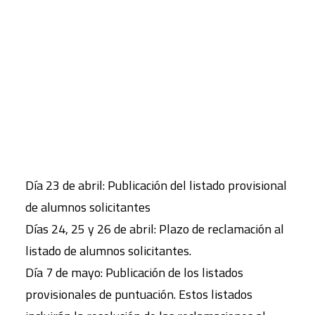
van recibiendo.
Próximas
fechas de interés
:
CART
Tu carrito está vacío.
Del 3 al 16 de abril: Plazo de presentación de
solicitudes para el proceso ordinario de admisión
de centros docentes que imparten
segundo ciclo
de educación infantil, Primaria, Secundaria y
Bachillerato
.
Día 23 de abril: Publicación del listado provisional
de alumnos solicitantes
Días 24, 25 y 26 de abril: Plazo de reclamación al
listado de alumnos solicitantes.
Día 7 de mayo: Publicación de los listados
provisionales de puntuación. Estos listados