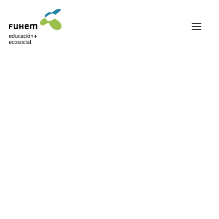
FUHEM
ÁREA EDUCATIVA
ÁREA ECOSOCIAL
60 ANIVERSARIO
PATRONATO Y EQUIPO DIRECTIVO
Agenda
TRANSPARENCIA Y BUENAS PRÁCTICAS
TRAYECTORIA
PREMIOS Y RECONOCIMIENTOS
TRABAJAMOS EN RED
TRABAJA EN FUHEM
COMUNIDAD FUHEM