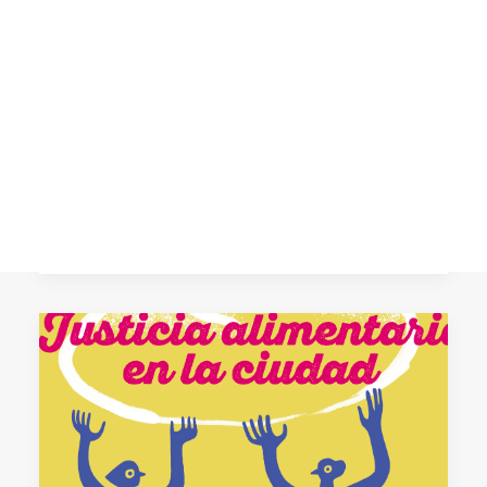
abordamos las causas
ambientales de las
CART
migraciones
Tu carrito está vacío.
El miércoles 28 de febrero celebramos
una nueva sesión de “Al salir del cole”
para abordar las causas ambientales
que…