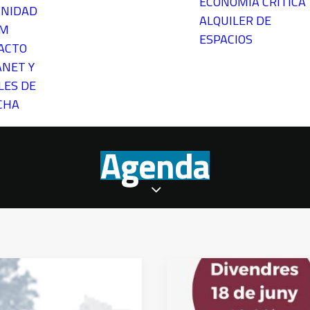
ECONOMÍA CRÍTICA
NIDAD
ALQUILER DE
EM
ESPACIOS
ACTO
ANET Y
LES DE
CHA
Agenda