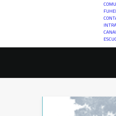
COMU
FUH
CONT
INTR
CANA
ESCU