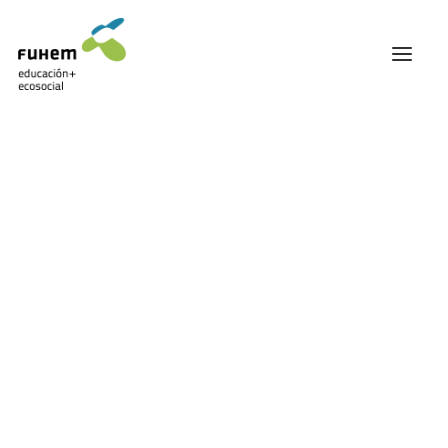
FUHEM
ÁREA EDUCATIVA
ÁREA ECOSOCIAL
60 ANIVERSARIO
PATRONATO Y EQUIPO DIRECTIVO
TRANSPARENCIA Y BUENAS PRÁCTICAS
TRAYECTORIA
PREMIOS Y RECONOCIMIENTOS
TRABAJAMOS EN RED
TRABAJA EN FUHEM
COMUNIDAD FUHEM