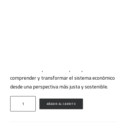
distintas corrientes críticas. A través de
conceptos clave y debates fundamentales, se
CART
plantea una alternativa al paradigma
Tu carrito está vacío.
convencional, mostrando que el capitalismo no
tiende al equilibrio, sino que está atravesado por
tensiones persistentes: capital-trabajo, capital-
naturaleza, capital-género, entre otras.
Una lectura imprescindible para quienes buscan
comprender y transformar el sistema económico
desde una perspectiva más justa y sostenible.
Economía
AÑADIR AL CARRITO
Inclusiva
cantidad