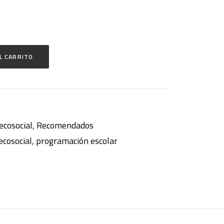
L CARRITO
0€.
ecosocial
,
Recomendados
ecosocial
,
programación escolar