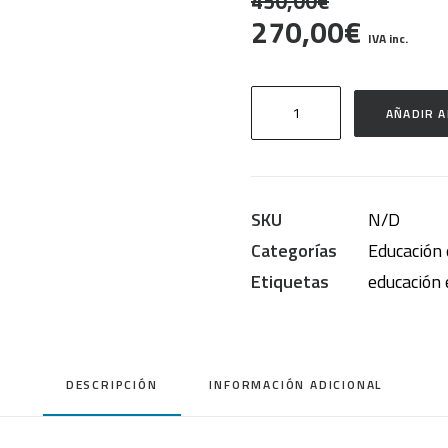
450,00
€
El
El
270,00
€
IVA inc.
precio
precio
original
actual
PROECOS
AÑADIR A
era:
es:
|
Programación
450,00€.
270,0
ecosocial
SKU
N/D
(claustros)
Categorías
Educación 
cantidad
Etiquetas
educación 
DESCRIPCIÓN
INFORMACIÓN ADICIONAL