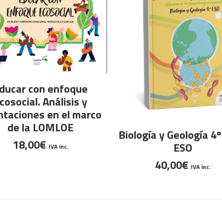
LEER MÁS
ducar con enfoque
cosocial. Análisis y
ntaciones en el marco
de la LOMLOE
Este
SELECCIONAR OPCION
Biología y Geología 4º
producto
18,00
€
ESO
IVA inc.
tiene
40,00
€
múltiples
IVA inc.
variantes.
Las
opciones
se