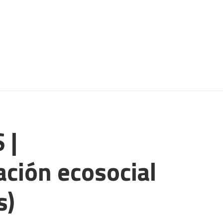
 |
ción ecosocial
s)