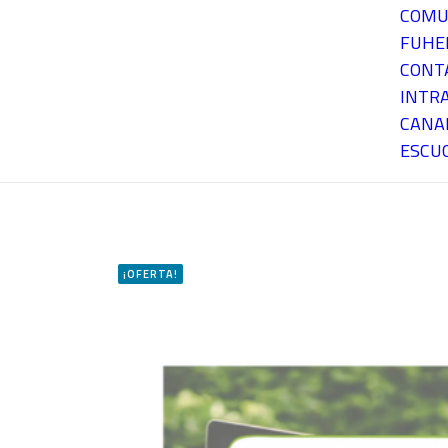
COMU
FUH
CONT
INTR
CANA
ESCU
¡OFERTA!