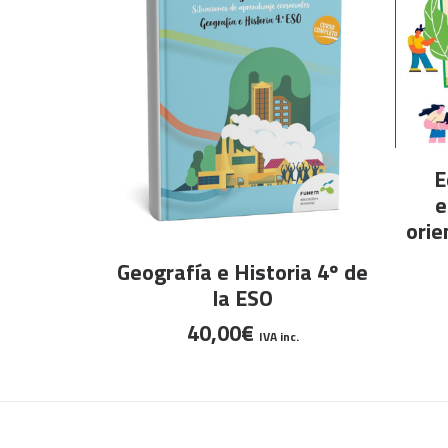
E
e
orie
Este
SELECCIONAR OPCIONES
Geografía e Historia 4º de
producto
la ESO
tiene
40,00
€
múltiples
IVA inc.
variantes.
Las
opciones
se