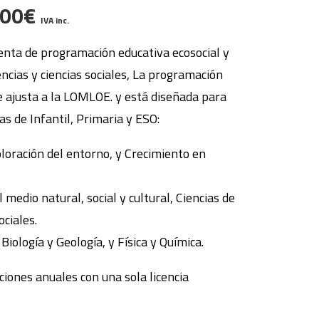
Rango
,00
€
IVA inc.
de
nta de programación educativa ecosocial y
precios:
encias y ciencias sociales, La programación
desde
 ajusta a la LOMLOE. y está diseñada para
270,00€
as de Infantil, Primaria y ESO:
hasta
ploración del entorno, y Crecimiento en
750,00€
 medio natural, social y cultural, Ciencias de
ociales.
 Biología y Geología, y Física y Química.
iones anuales con una sola licencia