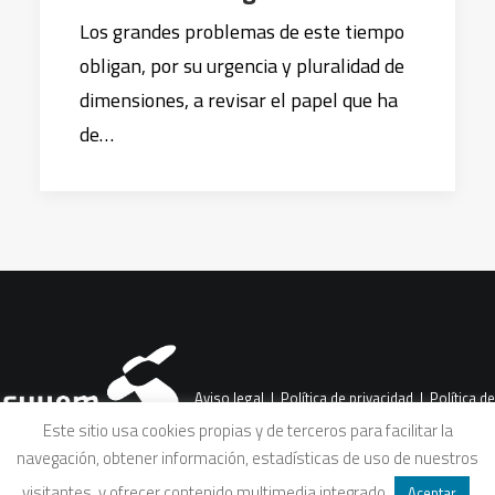
Los grandes problemas de este tiempo
obligan, por su urgencia y pluralidad de
dimensiones, a revisar el papel que ha
de…
Aviso legal
|
Política de privacidad
|
Política de
Este sitio usa cookies propias y de terceros para facilitar la
navegación, obtener información, estadísticas de uso de nuestros
cookies
|
Condiciones legales de venta
visitantes, y ofrecer contenido multimedia integrado
.
Aceptar