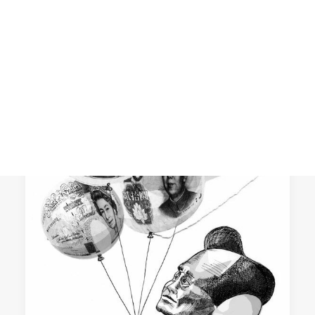
Mirada crítica al enfoque económico
convencional y apuesta por una
CART
Tu carrito está vacío.
economía inclusiva, capaz de dialogar
entre…