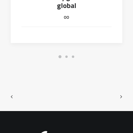
global
oo