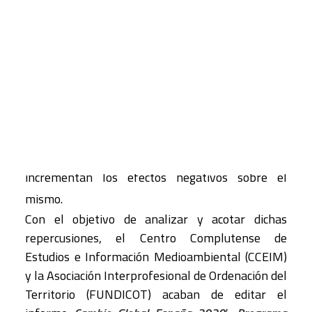
energético y emisión de gases contaminantes y
productores de efecto invernadero- como
CART
indirecta, al facilitar procesos de localización y
Tu carrito está vacío.
deslocalización de actividades productivas a nivel
mundial. Igualmente, incide sobre el desarrollo de
ciudades difusas, que, a su vez, disminuye la
eficiencia energética y ambiental del
funcionamiento del conjunto del planeta e
incrementan los efectos negativos sobre el
mismo.
Con el objetivo de analizar y acotar dichas
repercusiones, el Centro Complutense de
Estudios e Información Medioambiental (CCEIM)
y la Asociación Interprofesional de Ordenación del
Territorio (FUNDICOT) acaban de editar el