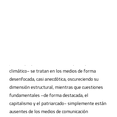
pseudoinformación
El actual panorama informativo en nuestro
CART
Tu carrito está vacío.
entorno se caracteriza, por un lado, por una
sobreabundancia de información que, a la postre,
genera desinformación y, por otro, por un fuerte
sesgo en los contenidos que se publican: temas
cruciales que ponen en peligro la convivencia con
justicia y equidad –como la corrupción y el cambio
climático− se tratan en los medios de forma
desenfocada, casi anecdótica, oscureciendo su
dimensión estructural, mientras que cuestiones
fundamentales –de forma destacada, el
capitalismo y el patriarcado− simplemente están
ausentes de los medios de comunicación