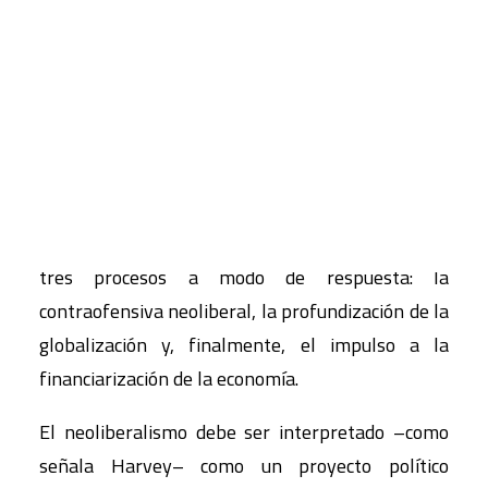
ver básicamente con dos cosas: con las
dificultades crecientes de valorización del capital
CART
en esos espacios y con el deterioro del clima
Tu carrito está vacío.
cultural que había legitimado socialmente hasta
entonces al capitalismo. Ambos problemas
empiezan a manifestarse de forma clara en
Estados Unidos y en la vieja Europa a partir de la
década de los setenta del siglo pasado, activando
tres procesos a modo de respuesta: la
contraofensiva neoliberal, la profundización de la
globalización y, finalmente, el impulso a la
financiarización de la economía.
El neoliberalismo debe ser interpretado –como
señala Harvey– como un proyecto político