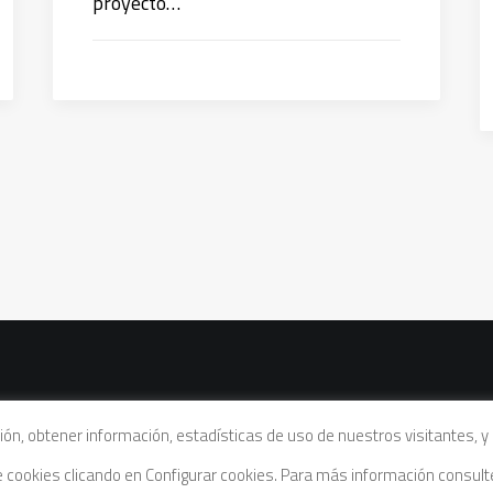
proyecto…
vacidad
|
Política de cookies
|
Condiciones legales de venta
ación, obtener información, estadísticas de uso de nuestros visitantes,
de cookies clicando en Configurar cookies. Para más información consul