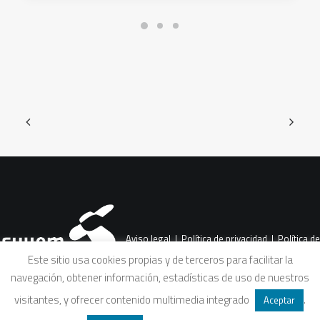
Aviso legal
|
Política de privacidad
|
Política de
Este sitio usa cookies propias y de terceros para facilitar la
navegación, obtener información, estadísticas de uso de nuestros
cookies
|
Condiciones legales de venta
visitantes, y ofrecer contenido multimedia integrado
.
Aceptar