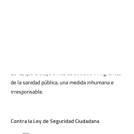
se precariza la situación de los migrantes que
esperan su oportunidad para traspasar el anillo
CART
de seguridad en torno a la fortaleza europea y
Tu carrito está vacío.
aumenta el riesgo para sus vidas y su integridad
física.
Por su parte, la iniciativa
#yoelijoserhumano
también recoge firmas en contra del RDL 16 /
2012, que excluye a más de 800.000 inmigrantes
de la sanidad pública, una medida inhumana e
irresponsable.
Contra la Ley de Seguridad Ciudadana