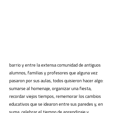
CART
Tu carrito está vacío.
El último año del
“Santa”
, como a la comunidad
escolar de
Santa Cristina
le gustaba llamar a su
Colegio, fue un momento especial porque, desde
que la noticia del cierre empezó a circular por el
barrio y entre la extensa comunidad de antiguos
alumnos, familias y profesores que alguna vez
pasaron por sus aulas, todos quisieron hacer algo:
sumarse al homenaje, organizar una fiesta,
recordar viejos tiempos, rememorar los cambios
educativos que se idearon entre sus paredes y, en
suma, celebrar el tiempo de aprendizaje y