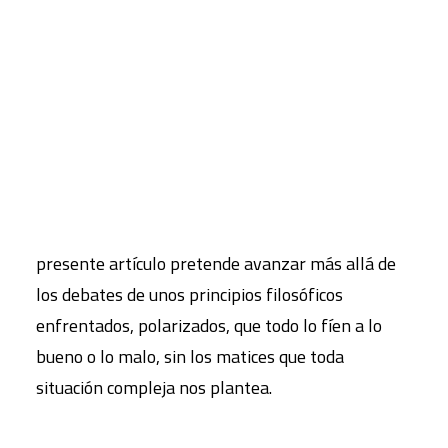
CART
Se debaten con mucha frecuencia cuáles serán los
Tu carrito está vacío.
mejores caminos para concretar si estamos
avanzando hacia sistemas alternativos de vida o
si seguimos en estos sistemas cuyos indicadores
pronostican mayores cuotas de desigualdad, de
despilfarro o de unos recursos que se agotan. El
presente artículo pretende avanzar más allá de
los debates de unos principios filosóficos
enfrentados, polarizados, que todo lo fíen a lo
bueno o lo malo, sin los matices que toda
situación compleja nos plantea.