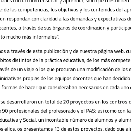
nados con el cómo enseñar y aprender, sino que cuestione
: de las competencias, los objetivos y los contenidos del ap
ción respondan con claridad a las demandas y expectativas d
centes, a través de sus órganos de coordinación y participac
nto mucho más informales”.
s a través de esta publicación y de nuestra página web, c
itos distintos de la práctica educativa, de los más compete
ravés de un viaje o los que procuran una modificación de los 
iniciativas propias de los equipos docentes que han decidido
 formas de hacer que consideraban necesarios en cada uno d
 se desarrollaron un total de
20 proyectos
en los
centros 
de 90 profesionales del profesorado y el PAS; así como con l
cativa y Social, un incontable número de alumnos y alumna
dos ellos, os presentamos 13 de estos proyectos, dado que alg