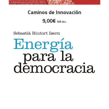
AÑADIR AL CARRITO
Caminos de Innovación
9,00
€
IVA inc.