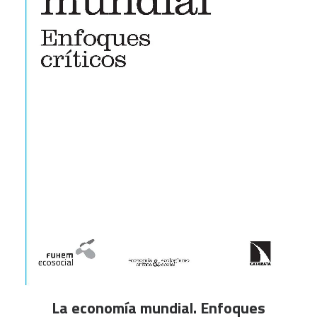
AÑADIR AL CARRITO
La economía mundial. Enfoques