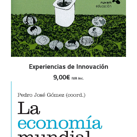
AÑADIR AL CARRITO
Experiencias de Innovación
9,00
€
IVA inc.