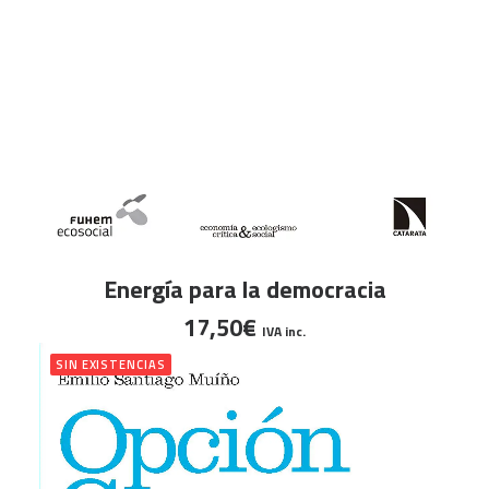
AÑADIR AL CARRITO
Energía para la democracia
17,50
€
IVA inc.
SIN EXISTENCIAS