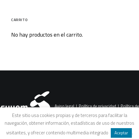
CARRITO
No hay productos en el carrito.
Aviso legal
|
Política de privacidad
|
Política de
Este sitio usa cookies propias y de terceros para facilitar la
navegación, obtener información, estadísticas de uso de nuestros
cookies
|
Condiciones legales de venta
visitantes, y ofrecer contenido multimedia integrado
.
Aceptar