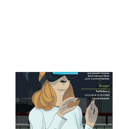
9,00
€
IVA inc.
CART
Tu carrito está vacío.