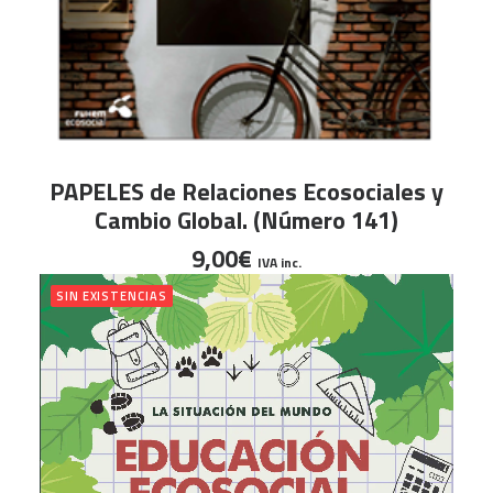
AÑADIR AL CARRITO
PAPELES de Relaciones Ecosociales y
Cambio Global. (Número 141)
9,00
€
IVA inc.
SIN EXISTENCIAS