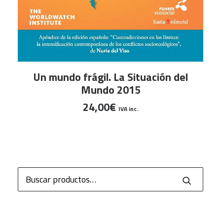
AÑADIR AL CARRITO
Un mundo frágil. La Situación del
Mundo 2015
24,00
€
IVA inc.
Buscar
por: