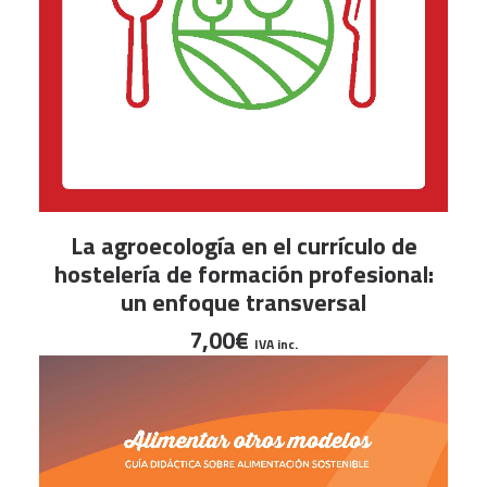
AÑADIR AL CARRITO
La agroecología en el currículo de
hostelería de formación profesional:
un enfoque transversal
7,00
€
IVA inc.