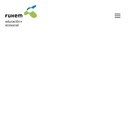
FUHEM
ÁREA EDUCATIVA
ÁREA ECOSOCIAL
60 ANIVERSARIO
PATRONATO Y EQUIPO DIRECTIVO
Coeducación
TRANSPARENCIA Y BUENAS PRÁCTICAS
TRAYECTORIA
PREMIOS Y RECONOCIMIENTOS
TRABAJAMOS EN RED
TRABAJA EN FUHEM
COMUNIDAD FUHEM