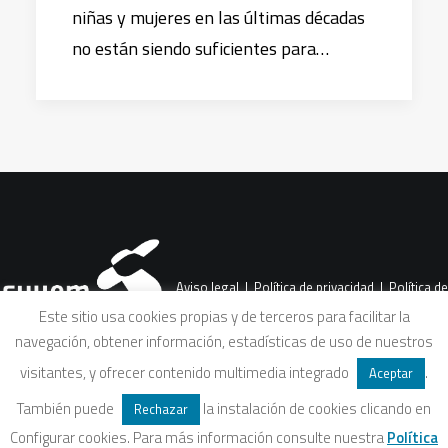
niñas y mujeres en las últimas décadas
no están siendo suficientes para…
Aviso legal
|
Política de privacidad
|
Política de
Este sitio usa cookies propias y de terceros para facilitar la
navegación, obtener información, estadísticas de uso de nuestros
cookies
|
Condiciones legales de venta
visitantes, y ofrecer contenido multimedia integrado
.
Aceptar
También puede
la instalación de cookies clicando en
Rechazar
Configurar cookies. Para más información consulte nuestra
Política