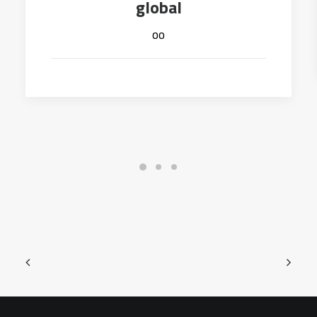
global
oo