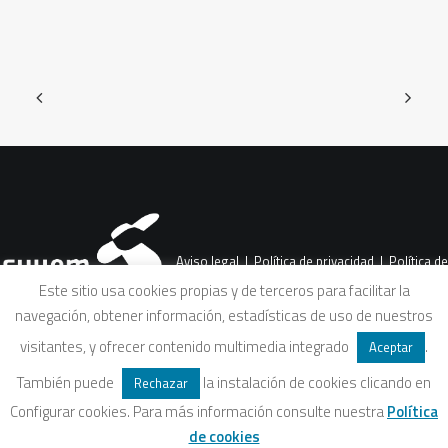
Aviso legal
|
Política de privacidad
|
Política de
Este sitio usa cookies propias y de terceros para facilitar la
navegación, obtener información, estadísticas de uso de nuestros
cookies
|
Condiciones legales de venta
visitantes, y ofrecer contenido multimedia integrado
.
Aceptar
También puede
la instalación de cookies clicando en
Rechazar
Configurar cookies. Para más información consulte nuestra
Política
de cookies