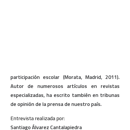
XXI, Madrid, 1995), Clases sociales y
comportamiento político en España (Entinema,
CART
Madrid, 1998), Los retos de la educación
Tu carrito está vacío.
obligatoria (Ariel, Barcelona, 2000), Una
educación de calidad para todos. Reforma y
contrarreforma educativas en la España actual
(Siglo XXI, Madrid, 2002), Otra escuela es
posible (Siglo XXI, Madrid, 2006), Los retos de la
participación escolar (Morata, Madrid, 2011).
Autor de numerosos artículos en revistas
especializadas, ha escrito también en tribunas
de opinión de la prensa de nuestro país.
Entrevista realizada por:
Santiago Álvarez Cantalapiedra