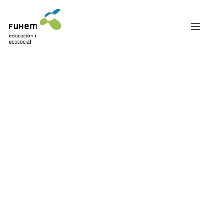
FUHEM
ÁREA EDUCATIVA
ÁREA ECOSOCIAL
60 ANIVERSARIO
PATRONATO Y EQUIPO DIRECTIVO
TRANSPARENCIA Y BUENAS PRÁCTICAS
TRAYECTORIA
PREMIOS Y RECONOCIMIENTOS
TRABAJAMOS EN RED
NOTICIAS RELACIONADAS
TRABAJA EN FUHEM
COMUNIDAD FUHEM