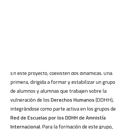
en la infancia.
Con esa idea, se ha establecido contacto con dos
CART
colegios de Cisjordania, en Nablús y Bethlem, de
Tu carrito está vacío.
manera que los jóvenes de ambos centros
tendrán la oportunidad de ponerse en contacto a
través de internet, de conocerse, dialogar e
intercambiar experiencias.
En este proyecto, coexisten dos dinámicas. Una
primera, dirigida a formar y estabilizar un grupo
de alumnos y alumnas que trabajen sobre la
vulneración de los
Derechos Humanos
(DDHH),
integrándose como parte activa en los grupos de
Red de Escuelas por los DDHH de Amnistía
Internacional
. Para la formación de este grupo,