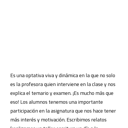
por lo que también aporta su granito de cultura
histórica. Por otra parte, nos ayuda a entender, a
CART
Tu carrito está vacío.
través de sus argumentos, historias con las que
uno se puede sentir identificado. Se toma
conciencia de que, a lo largo de los siglos, los
temas son universales e intemporales (el amor, el
desamor, la vida, la muerte…).
Es una optativa viva y dinámica en la que no solo
es la profesora quien interviene en la clase y nos
explica el temario y examen. ¡Es mucho más que
eso! Los alumnos tenemos una importante
participación en la asignatura que nos hace tener
más interés y motivación. Escribimos relatos