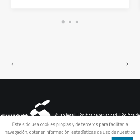
Aviso legal
|
Política de privacidad
|
Política de
Este sitio usa cookies propias y de terceros para facilitar la
navegación, obtener información, estadísticas de uso de nuestros
cookies
|
Condiciones legales de venta