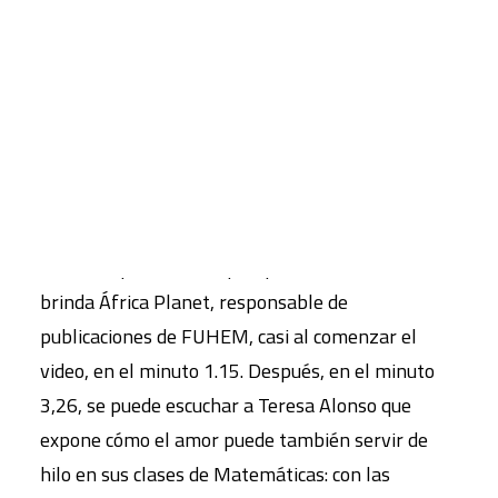
los diversos aprendizajes y prácticas realizadas.
Entre todos los materiales y proyectos
CART
Tu carrito está vacío.
disponibles en FUHEM, el reportaje se centra en
el trabajo desarrollado en torno al libro para 3º
de ESO
titulado “El Amor”
, y en cómo se
desarrolló en nuestro colegio Hipatia. La
explicación de lo que ofrecen los materiales
multidisciplinares con perspectiva ecosocial la
brinda África Planet, responsable de
publicaciones de FUHEM, casi al comenzar el
video, en el minuto 1.15. Después, en el minuto
3,26, se puede escuchar a Teresa Alonso que
expone cómo el amor puede también servir de
hilo en sus clases de Matemáticas: con las