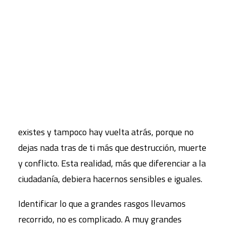
superando con resistencia física y psicológica.
Francamente, no sé si estoy preparada.
CART
Tu carrito está vacío.
Tras jornadas de un agotador recorrido, nos
encontramos ante el espejismo de creer que
llegamos al final, al límite en donde tras una alta
e interminable alambrada infranqueable, está
nuestra salvación. Pero la realidad es que no
existes y tampoco hay vuelta atrás, porque no
dejas nada tras de ti más que destrucción, muerte
y conflicto. Esta realidad, más que diferenciar a la
ciudadanía, debiera hacernos sensibles e iguales.
Identificar lo que a grandes rasgos llevamos
recorrido, no es complicado. A muy grandes