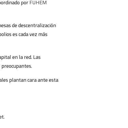
oordinado por
FUHEM
mesas de descentralización
polios es cada vez más
ital en la red. Las
n preocupantes.
ales plantan cara ante esta
et.