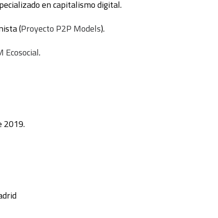
specializado en capitalismo digital.
ista (
Proyecto P2P Models
).
 Ecosocial
.
e 2019.
adrid