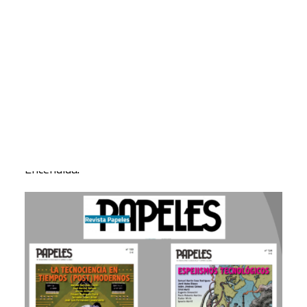
socioeconómico en el que vivimos, para
imaginarnos entre todos y todas, alternativas
CART
justas, inclusivas y sostenibles.
Tu carrito está vacío.
La próxima sesión
Un nuevo enfoque científico para
el Antropoceno
, tendrá lugar el próximo 10 de
mayo de 18 a 19,30 h. y tendrá un formato
virtual, a través de una sala Zoom de la Casa
Encendida.