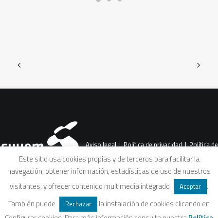
Aviso legal
|
Política de privacidad
|
Política de
Este sitio usa cookies propias y de terceros para facilitar la
navegación, obtener información, estadísticas de uso de nuestros
cookies
|
Condiciones legales de venta
visitantes, y ofrecer contenido multimedia integrado
.
Aceptar
También puede
la instalación de cookies clicando en
Rechazar
Configurar cookies. Para más información consulte nuestra
Política