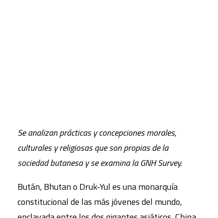
La Felicidad Interior Bruta (FIB) en Bután ha sido
CART
proclamada como un elemento central de la vida en
Tu carrito está vacío.
el país. En este artículo, se analiza el FIB como una
guía moral u horizonte civilizatorio en el desarrollo
en Bután y como un marco conceptual o criterio de
razón pública que delimita la agenda política
butanesa.
Se analizan prácticas y concepciones morales,
culturales y religiosas que
son propias de la
sociedad butanesa y se examina la GNH Survey.
Bután, Bhutan o Druk-Yul es una monarquía
constitucional de las más jóvenes del mundo,
enclavada entre los dos gigantes asiáticos, China