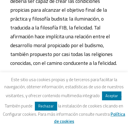
debería ser capaz de crear las condiciones
propicias para alcanzar el objetivo final de la
práctica y filosofía budista: la iluminación, o
traducida a la filosofía FIB, la felicidad. Tal
afirmación hace implícita una relación entre el
desarrollo moral propiciado por el budismo,
también propuesto por casi todas las religiones
conocidas, con el camino conducente a la felicidad.
En el fondo, la conexión entre madurez moral y
Este sitio usa cookies propias y de terceros para facilitar la
verdadera felicidad se ha constituido en la base
navegación, obtener información, estadísticas de uso de nuestros
intelectual para la mayoría de los sistemas de
visitantes, y ofrecer contenido multimedia integrado
.
Aceptar
coordinación social del mundo. En el cristianismo,
También puede
la instalación de cookies clicando en
Rechazar
por ejemplo, la generosidad, la compasión y el
Configurar cookies. Para más información consulte nuestra
Política
respeto por los demás, representados en los diez
de cookies