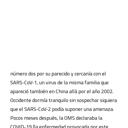
Raquel Pérez Gómez
CART
El comienzo de 2020 nos sorprendió con la noticia
Tu carrito está vacío.
de la aparición en la lejana ciudad china de
Wuhan, de un patógeno llamado SARS-CoV-2
(
Severe acute respiratory syndrome coronavirus 2,
en inglés) que, como su nombre indica, provocaba
un síndrome agudo respiratorio. Se le asignó el
número dos por su parecido y cercanía con el
SARS-CoV-1, un virus de la misma familia que
apareció también en China allá por el año 2002.
Occidente dormía tranquilo sin sospechar siquiera
que el SARS-CoV-2 podía suponer una amenaza.
Pocos meses después, la OMS declaraba la
COVID-19 (la enfermedad provocada por este