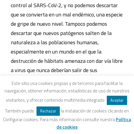
control al SARS-CoV-2, y no podemos descartar
que se convierta en un mal endémico, una especie
de gripe de nuevo nivel. Tampoco podemos
descartar que nuevos patógenos salten de la
naturaleza a las poblaciones humanas,
especialmente en un mundo en el que la
destrucción de hábitats amenaza con dar vía libre
a virus que nunca deberían salir de sus
hospedadores habituales en selvas profundas. En
Este sitio usa cookies propias y de terceros para facilitar la
ese caso, la ciencia y el conocimiento saldrán de
navegación, obtener información, estadísticas de uso de nuestros
nuevo a dar lo máximo de su parte; pero no
visitantes, y ofrecer contenido multimedia integrado
.
Aceptar
tenemos ninguna garantía de que un nuevo virus
También puede
la instalación de cookies clicando en
Rechazar
tenga las mismas características que este. Es
Configurar cookies. Para más información consulte nuestra
Política
decir, no sabemos si seremos capaces de hacer
de cookies