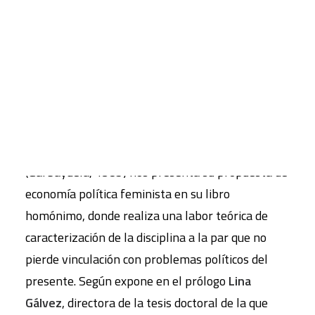
págs.
CART
Reseña elaborada por
Oriol Navarro
e
Irene
Tu carrito está vacío.
Gómez Olano
para la sección de
LECTURAS
del
número 156
de la revista
Papeles de Relaciones
Ecosociales y Cambio Global
.
La economista extremeña
Astrid Agenjo
(Garbayuela, 1985) nos presenta su propuesta de
economía política feminista en su libro
homónimo, donde realiza una labor teórica de
caracterización de la disciplina a la par que no
pierde vinculación con problemas políticos del
presente. Según expone en el prólogo
Lina
Gálvez
, directora de la tesis doctoral de la que