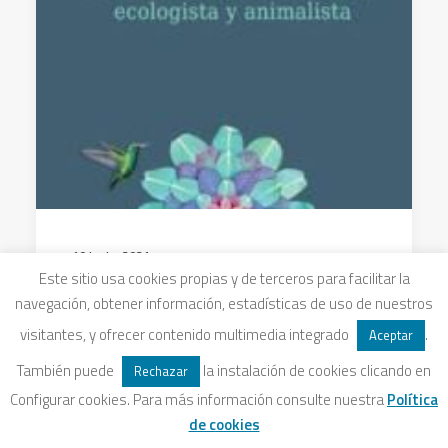
10 junio, 2021
Este sitio usa cookies propias y de terceros para facilitar la
Lectura Recomendada:
navegación, obtener información, estadísticas de uso de nuestros
Ecoanimal
visitantes, y ofrecer contenido multimedia integrado
.
Aceptar
Abandonar el antropocentrismo con el
También puede
la instalación de cookies clicando en
Rechazar
que nos relacionamos con la naturaleza,
Configurar cookies. Para más información consulte nuestra
Política
y comprender que somos seres…
de cookies