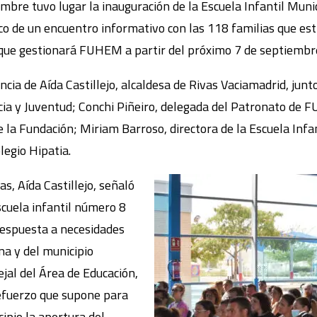
embre tuvo lugar la inauguración de la Escuela Infantil Mun
co de un encuentro informativo con las 118 familias que est
 que gestionará FUHEM a partir del próximo 7 de septiembr
cia de Aída Castillejo, alcaldesa de Rivas Vaciamadrid, junto
cia y Juventud; Conchi Piñeiro, delegada del Patronato de 
e la Fundación; Miriam Barroso, directora de la Escuela Infa
legio Hipatia.
as, Aída Castillejo, señaló
scuela infantil número 8
 respuesta a necesidades
na y del municipio
ejal del Área de Educación,
refuerzo que supone para
cipio la apertura del