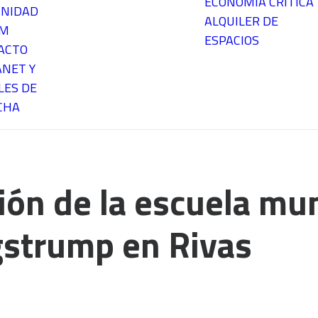
ECONOMÍA CRÍTICA
NIDAD
ALQUILER DE
EM
ESPACIOS
ACTO
ANET Y
LES DE
CHA
ión de la escuela mun
gstrump en Rivas